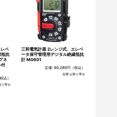
エレベ
三和電気計器 2レンジ式、エレベ
縁抵抗
ータ保守管理用デジタル絶縁抵抗
グネ
計 MG601
ル付
定価:
60,280円
（税込）
在庫 お取り寄せ
税込）
取り寄せ