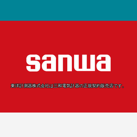
CUSTOM
菊水電子工業
価格帯
共立電気計器
～
KEYSIGHT
三和電気計器
テクシオ
検索
テクトロニクス
テストー
NetAlly
日置電機
東洋計測器株式会社は三和電気計器の正規契約販売店です。
ピコテスト
フルーク
UNI-T
横河計測
リゴル
ローデ・シュワルツ