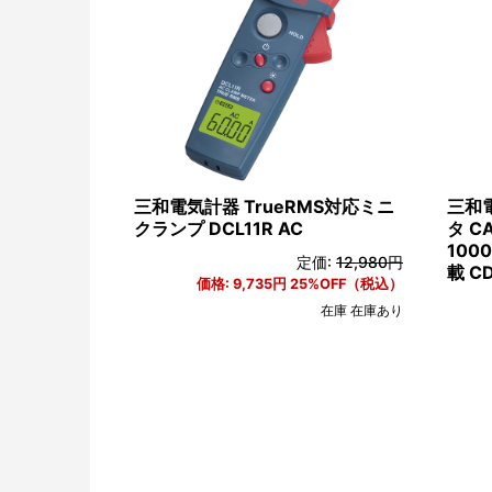
三和電気計器 TrueRMS対応ミニ
三和
クランプ DCL11R AC
タ CA
10
定価:
12,980円
載 C
価格:
9,735円
25%OFF（税込）
在庫 在庫あり