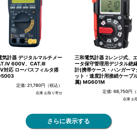
電気計器 デジタルマルチメー
三和電気計器 2レンジ式、
T.IV 600V、CAT.III
ータ保守管理用デジタル絶
00V対応 ローパスフィルタ搭
計(携帯ケース・ハンガーマ
D5003
ット・速度計用接続ケーブ
属) MG601M
定価:
21,780円
（税込）
定価:
68,750円
（
在庫 お取り寄せ
在庫 お
さらに表示する