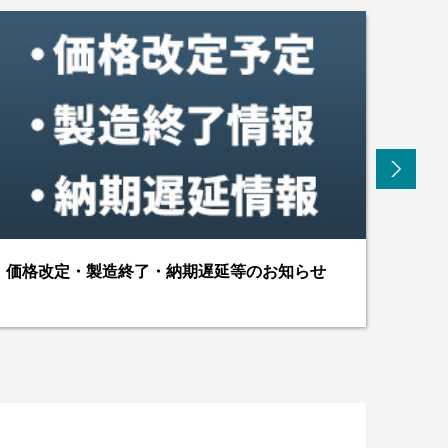
デジタルテスタ CD770
デ